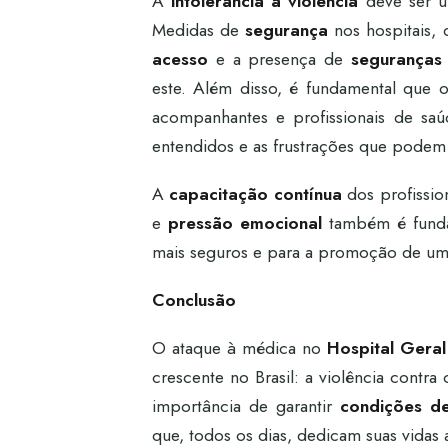
A
intolerância à violência
deve ser um
Medidas de
segurança
nos hospitais,
acesso
e a presença de
seguranças
este. Além disso, é fundamental que 
acompanhantes e profissionais de saúd
entendidos e as frustrações que podem l
A
capacitação contínua
dos profissio
e
pressão emocional
também é fundam
mais seguros e para a promoção de u
Conclusão
O ataque à médica no
Hospital Gera
crescente no Brasil: a violência contra
importância de garantir
condições de
que, todos os dias, dedicam suas vidas