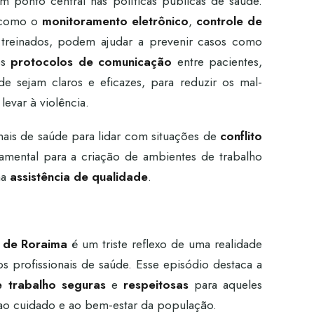
 ponto central nas políticas públicas de saúde.
 como o
monitoramento eletrônico
,
controle de
treinados, podem ajudar a prevenir casos como
os
protocolos de comunicação
entre pacientes,
e sejam claros e eficazes, para reduzir os mal-
evar à violência.
nais de saúde para lidar com situações de
conflito
ental para a criação de ambientes de trabalho
ma
assistência de qualidade
.
l de Roraima
é um triste reflexo de uma realidade
 os profissionais de saúde. Esse episódio destaca a
 trabalho seguras
e
respeitosas
para aqueles
 ao cuidado e ao bem-estar da população.