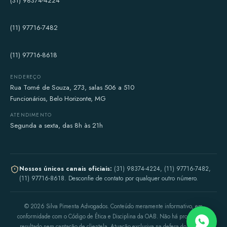
(31) 98374-4224
(11) 97716-7482
(11) 97716-8618
ENDEREÇO
Rua Tomé de Souza, 273, salas 506 a 510
Funcionários, Belo Horizonte, MG
ATENDIMENTO
Segunda a sexta, das 8h às 21h
Nossos únicos canais oficiais:
(31) 98374-4224, (11) 97716-7482,
(11) 97716-8618. Desconfie de contato por qualquer outro número.
©
2026
Silva Pimenta Advogados. Conteúdo meramente informativo, em
conformidade com o Código de Ética e Disciplina da OAB. Não há promessa de
resultado nem captação de clientela. Atuação exclusiva na defesa do médico.