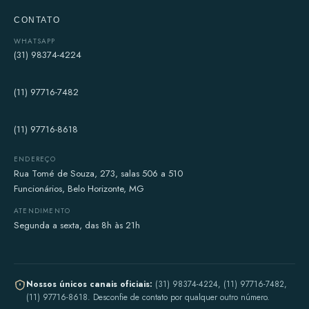
CONTATO
WHATSAPP
(31) 98374-4224
(11) 97716-7482
(11) 97716-8618
ENDEREÇO
Rua Tomé de Souza, 273, salas 506 a 510
Funcionários, Belo Horizonte, MG
ATENDIMENTO
Segunda a sexta, das 8h às 21h
Nossos únicos canais oficiais:
(31) 98374-4224, (11) 97716-7482,
(11) 97716-8618. Desconfie de contato por qualquer outro número.