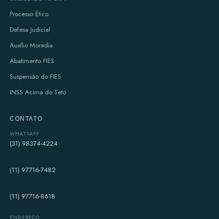
Processo Ético
Defesa Judicial
Auxílio Moradia
Abatimento FIES
Suspensão do FIES
INSS Acima do Teto
CONTATO
WHATSAPP
(31) 98374-4224
(11) 97716-7482
(11) 97716-8618
ENDEREÇO