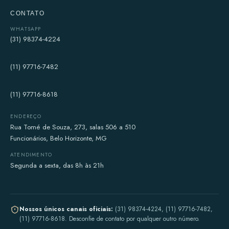
CONTATO
WHATSAPP
(31) 98374-4224
(11) 97716-7482
(11) 97716-8618
ENDEREÇO
Rua Tomé de Souza, 273, salas 506 a 510
Funcionários, Belo Horizonte, MG
ATENDIMENTO
Segunda a sexta, das 8h às 21h
Nossos únicos canais oficiais:
(31) 98374-4224, (11) 97716-7482,
(11) 97716-8618. Desconfie de contato por qualquer outro número.