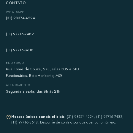
CONTATO
WHATSAPP
(31) 98374-4224
(11) 97716-7482
(11) 97716-8618
ENDEREÇO
Rua Tomé de Souza, 273, salas 506 a 510
Funcionários, Belo Horizonte, MG
ATENDIMENTO
Segunda a sexta, das 8h às 21h
Nossos únicos canais oficiais:
(31) 98374-4224, (11) 97716-7482,
(11) 97716-8618. Desconfie de contato por qualquer outro número.