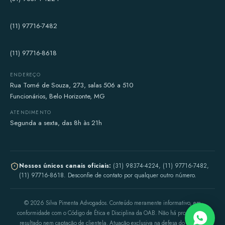
(11) 97716-7482
(11) 97716-8618
ENDEREÇO
Rua Tomé de Souza, 273, salas 506 a 510
Funcionários, Belo Horizonte, MG
ATENDIMENTO
Segunda a sexta, das 8h às 21h
Nossos únicos canais oficiais:
(31) 98374-4224, (11) 97716-7482,
(11) 97716-8618. Desconfie de contato por qualquer outro número.
©
2026
Silva Pimenta Advogados. Conteúdo meramente informativo, em
conformidade com o Código de Ética e Disciplina da OAB. Não há promessa de
resultado nem captação de clientela. Atuação exclusiva na defesa do médico.