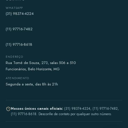
WHATSAPP
(31) 98374-4224
(11) 97716-7482
(11) 97716-8618
ENDEREÇO
Rua Tomé de Souza, 273, salas 506 a 510
Funcionários, Belo Horizonte, MG
ATENDIMENTO
Segunda a sexta, das 8h às 21h
Nossos únicos canais oficiais:
(31) 98374-4224, (11) 97716-7482,
(11) 97716-8618. Desconfie de contato por qualquer outro número.