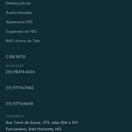
Defesa Judicial
Auxílio Moradia
Abatimento FIES
Suspensão do FIES
INSS Acima do Teto
CONTATO
WHATSAPP
(31) 98374-4224
(11) 97716-7482
(11) 97716-8618
ENDEREÇO
Rua Tomé de Souza, 273, salas 506 a 510
Funcionários, Belo Horizonte, MG