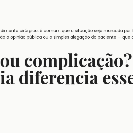
imento cirúrgico, é comum que a situação seja marcada por 
 não a opinião pública ou a simples alegação do paciente — que
 ou complicação
ia diferencia ess