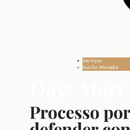
Serviços
Auxilio Moradia
Day:
Marc
Processo por
defender com