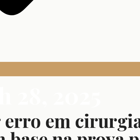
h 28, 2025
 erro em cirurgi
 base na prova p