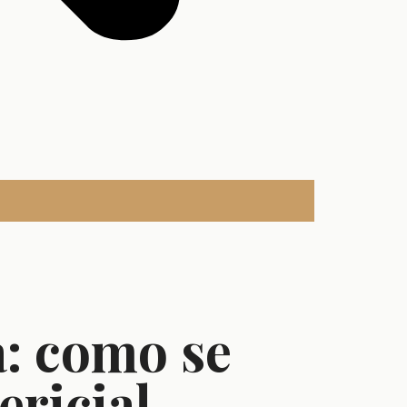
a: como se
ericial