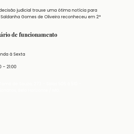
decisão judicial trouxe uma ótima notícia para
ano Saldanha Gomes de Oliveira reconheceu em 2ª
ário de funcionamento
nda á Sexta
0 – 21:00
Tomé de Souza, 273 – Salas 506 à 510 –
ionários, Belo Horizonte / MG.