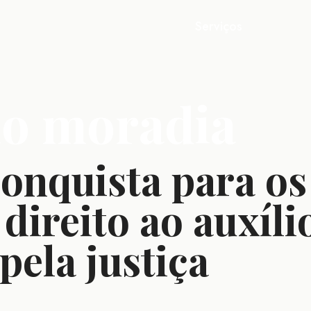
Serviços
io moradia
onquista para o
 direito ao auxí
pela justiça